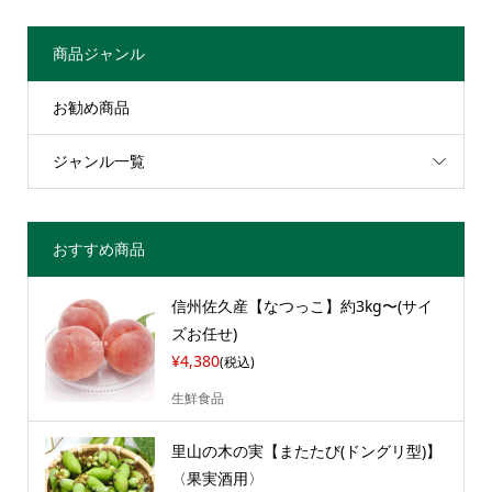
商品ジャンル
お勧め商品
ジャンル一覧
おすすめ商品
信州佐久産【なつっこ】約3kg〜(サイ
ズお任せ)
¥4,380
(税込)
生鮮食品
里山の木の実【またたび(ドングリ型)】
〈果実酒用〉