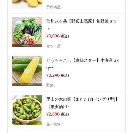
予約商品
信州八ヶ岳【野辺山高原】旬野菜セッ
ト
¥3,000
(税込)
セット品
とうもろこし【恵味スター】小海産 3k
g〜
¥3,240
(税込)
野菜
里山の木の実【またたび(ドングリ型)】
〈果実酒用〉
¥2,880
(税込)
花・植物