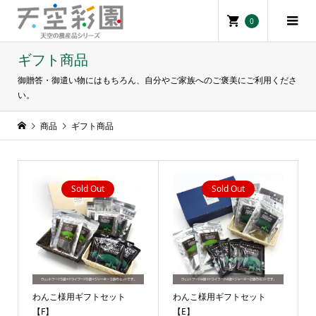
0
ギフト商品
御贈答・御遣い物にはもちろん、自分やご家族へのご褒美にご利用くださ
い。
商品
ギフト商品
Sold Out
Sold Out
わんこ様用ギフトセット
わんこ様用ギフトセット
【F】
【E】