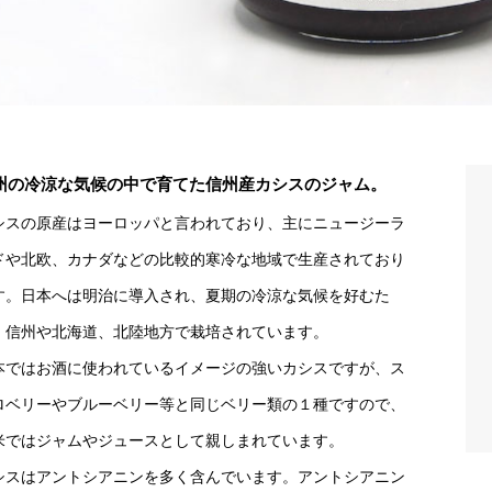
州の冷涼な気候の中で育てた信州産カシスのジャム。
シスの原産はヨーロッパと言われており、主にニュージーラ
ドや北欧、カナダなどの比較的寒冷な地域で生産されており
す。日本へは明治に導入され、夏期の冷涼な気候を好むた
、信州や北海道、北陸地方で栽培されています。
本ではお酒に使われているイメージの強いカシスですが、ス
ロベリーやブルーベリー等と同じベリー類の１種ですので、
米ではジャムやジュースとして親しまれています。
シスはアントシアニンを多く含んでいます。アントシアニン