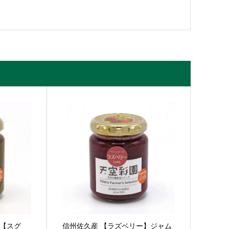
ー【スグ
信州佐久産 【ラズベリー】ジャム