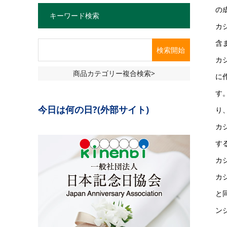
の
キーワード検索
カ
含
カ
商品カテゴリー複合検索>
に
す
今日は何の日?(外部サイト)
り
カ
す
カ
カ
と
ン