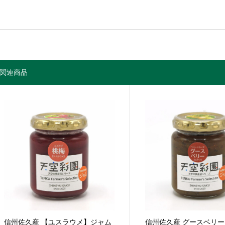
関連商品
信州佐久産 【ユスラウメ】ジャム
信州佐久産 グースベリ