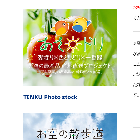
お
く
※
が
ご
ご
た
す
TENKU Photo stock