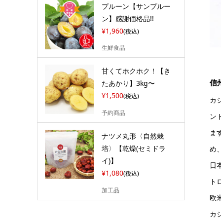
プルーン【サンプルー
ン】感謝価格品!!
¥1,960
(税込)
生鮮食品
甘くてホクホク！【き
信
たあかり】3kg〜
¥1,500
(税込)
カ
予約商品
ン
ま
ナツメ丸形〈自然栽
培〉【乾燥(セミドラ
め
イ)】
日
¥1,080
(税込)
ト
加工品
欧
カ