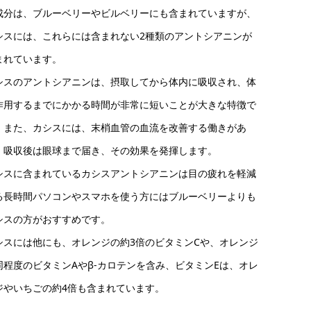
成分は、ブルーベリーやビルベリーにも含まれていますが、
シスには、これらには含まれない2種類のアントシアニンが
まれています。
シスのアントシアニンは、摂取してから体内に吸収され、体
作用するまでにかかる時間が非常に短いことが大きな特徴で
。また、カシスには、末梢血管の血流を改善する働きがあ
、吸収後は眼球まで届き、その効果を発揮します。
シスに含まれているカシスアントシアニンは目の疲れを軽減
る長時間パソコンやスマホを使う方にはブルーベリーよりも
シスの方がおすすめです。
シスには他にも、オレンジの約3倍のビタミンCや、オレンジ
同程度のビタミンAやβ-カロテンを含み、ビタミンEは、オレ
ジやいちごの約4倍も含まれています。