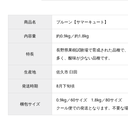
商品名
プルーン【サマーキュート】
内容量
約0.9kg／約1.8kg
長野県果樹試験場で育成された品種で、果
特長
多く、酸味が少ない品種です。
生産地
佐久市 臼田
発送時期
8月下旬頃
0.9kg／60サイズ 1.8kg／80サイズ
梱包サイズ
クール便での発送となります。不要な