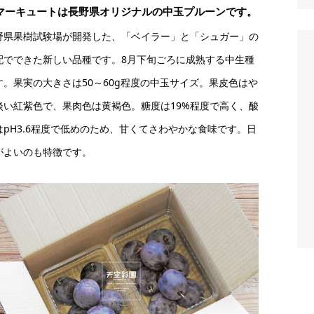
マーキュートは長野県オリジナルの中玉プルーンです。
野県果樹試験場が開発した、「ベイラー」と「シュガー」の
配でできた新しい品種です。8月下旬ごろに成熟する中生種
す。果実の大きさは50～60g程度の中玉サイズ。果皮色はや
淡い紅紫色で、果肉色は黄褐色。糖度は19%程度で高く、酸
はpH3.6程度で低めのため、甘くてさわやかな食味です。日
がよいのも特徴です。