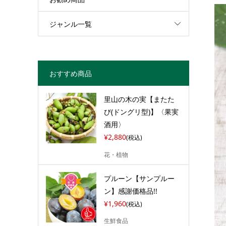
ジャンル一覧
おすすめ商品
里山の木の実【またた
び(ドングリ型)】〈果実
酒用〉
¥2,880
(税込)
花・植物
プルーン【サンプルー
ン】感謝価格品!!
¥1,960
(税込)
生鮮食品