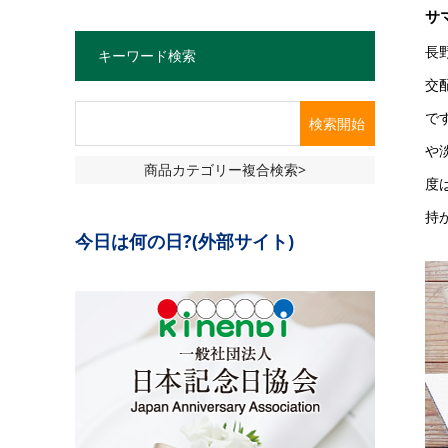
サ
長
キーワード検索
交
で
や
商品カテゴリー複合検索>
度
持
今日は何の日?(外部サイト)