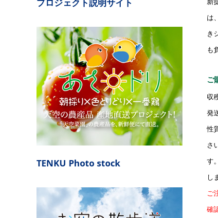
新
プロジェクト説明サイト
は
き
も
ご
収
発
性
さ
す
TENKU Photo stock
し
ご
確