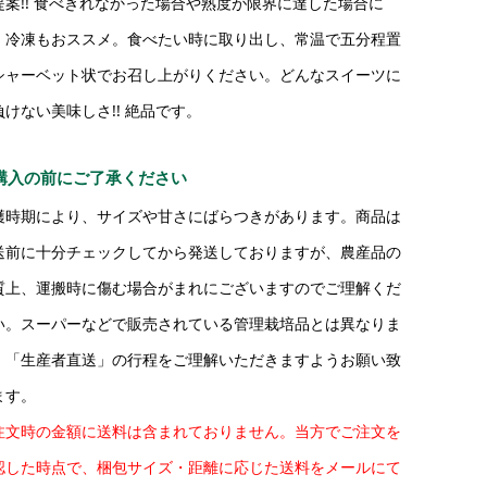
提案!! 食べきれなかった場合や熟度が限界に達した場合に
、冷凍もおススメ。食べたい時に取り出し、常温で五分程置
シャーベット状でお召し上がりください。どんなスイーツに
負けない美味しさ!! 絶品です。
購入の前にご了承ください
穫時期により、サイズや甘さにばらつきがあります。商品は
送前に十分チェックしてから発送しておりますが、農産品の
質上、運搬時に傷む場合がまれにございますのでご理解くだ
い。スーパーなどで販売されている管理栽培品とは異なりま
。「生産者直送」の行程をご理解いただきますようお願い致
ます。
注文時の金額に送料は含まれておりません。当方でご注文を
認した時点で、梱包サイズ・距離に応じた送料をメールにて