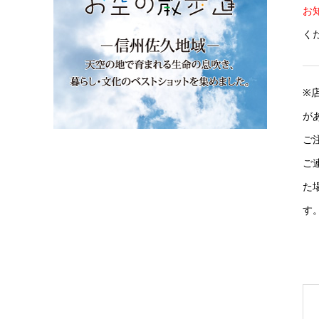
お
く
※
が
ご
ご
た
す