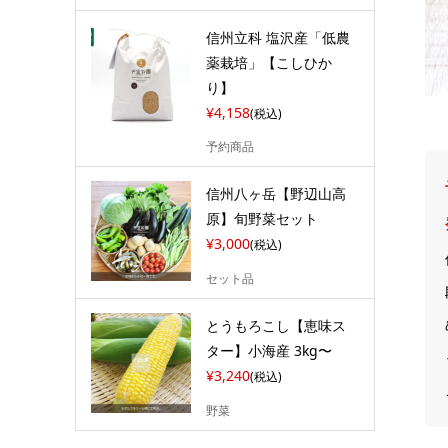
信州立科 塩沢産「低農
薬栽培」【こしひか
り】
¥4,158
(税込)
予約商品
信州八ヶ岳【野辺山高
原】旬野菜セット
¥3,000
(税込)
セット品
とうもろこし【恵味ス
ター】小海産 3kg〜
¥3,240
(税込)
野菜