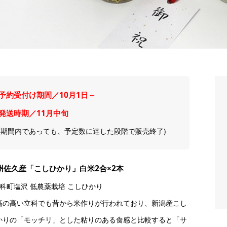
予約受付け期間／10月1日～
発送時期／11月中旬
(期間内であっても、予定数に達した段階で販売終了)
州佐久産「こしひかり」白米2合×2本
立科町塩沢 低農薬栽培 こしひかり
高の高い立科でも昔から米作りが行われており、新潟産こし
かりの「モッチリ」とした粘りのある食感と比較すると「サ