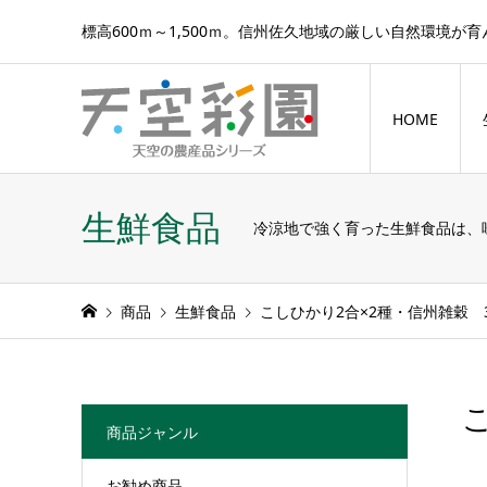
標高600ｍ～1,500ｍ。信州佐久地域の厳しい自然環境が
HOME
生鮮食品
冷涼地で強く育った生鮮食品は、
商品
生鮮食品
こしひかり2合×2種・信州雑穀 
商品ジャンル
お勧め商品