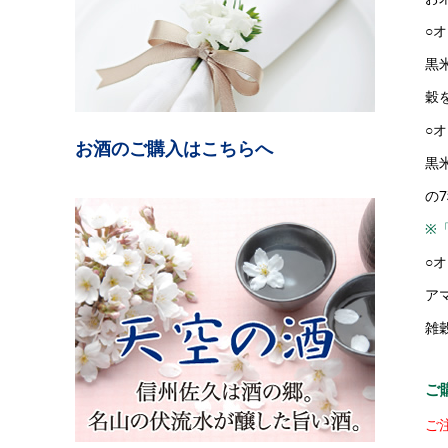
○
黒
穀
○
お酒のご購入はこちらへ
黒
の
※
○
ア
雑
ご
ご