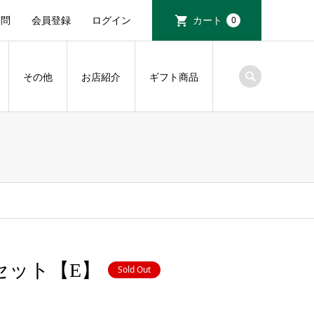
質問
会員登録
ログイン
カート
0
その他
お店紹介
ギフト商品
セット【E】
Sold Out