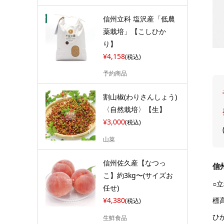
信州立科 塩沢産「低農
薬栽培」【こしひか
り】
¥4,158
(税込)
予約商品
割山椒(わりさんしょう)
〈自然栽培〉【生】
¥3,000
(税込)
山菜
信州佐久産【なつっ
信
こ】約3kg〜(サイズお
○
任せ)
標
¥4,380
(税込)
ひ
生鮮食品