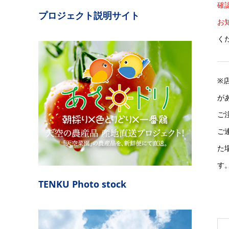
確
プロジェクト説明サイト
お
く
※
が
ご
ご
た
す
TENKU Photo stock