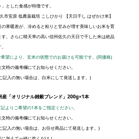
ッ」とした食感が特徴です。
佐久市安原 低農薬栽培 こしひかり 【天日干し はぜかけ米】
夜の寒暖差が、冷めると粘りと甘みが増す美味しいお米を育
ます。さらに晴天率の高い信州佐久の天日で干した米は絶品
す。
ご希望により、玄米の状態でのお届けも可能です。(同価格)
文時の備考欄にてお知らせください。
ご記入の無い場合は、白米にして発送します。)
州産「オリジナル雑穀ブレンド」200g×1本
下記よりご希望の1本をご指定ください。
文時の備考欄にてお知らせください。
ご記入の無い場合は、お任せ商品にて発送します。)
米に加えて一緒に炊くだけ！