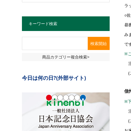
ラ
○
キーワード検索
昼
み
で
※
商品カテゴリー複合検索>
注
(
今日は何の日?(外部サイト)
信
※
注
(
お