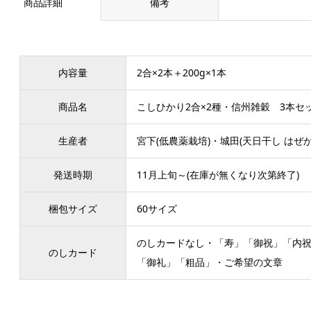
商品詳細
備考
内容量
2合×2本＋200g×1本
商品名
こしひかり2合×2種・信州雑穀 3本セ
生産者
宮下(低農薬栽培)・城田(天日干し はぜ
発送時期
11月上旬～(在庫が無くなり次第終了)
梱包サイズ
60サイズ
のしカードなし・「寿」「御祝」「内
のしカード
「御礼」「粗品」・ご希望の文章