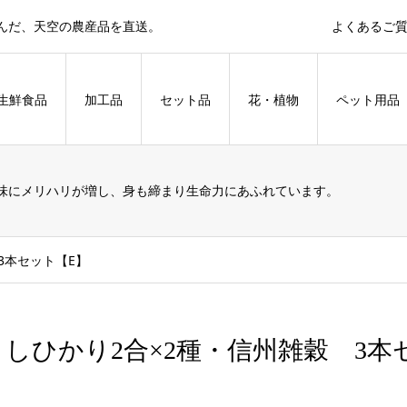
育んだ、天空の農産品を直送。
よくあるご
生鮮食品
加工品
セット品
花・植物
ペット用品
味にメリハリが増し、身も締まり生命力にあふれています。
3本セット【E】
こしひかり2合×2種・信州雑穀 3本