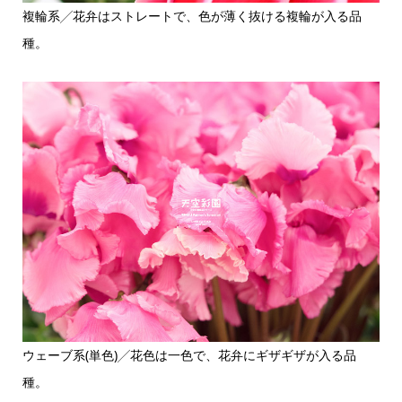
複輪系╱花弁はストレートで、色が薄く抜ける複輪が入る品
種。
ウェーブ系(単色)╱花色は一色で、花弁にギザギザが入る品
種。