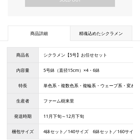
商品詳細
精魂込めたシクラメン
商品名
シクラメン【5号】お任せセット
内容量
5号鉢（直径15cm）×4・6鉢
特長
単色系・複数色系・複輪系・ウェーブ系・変わり
生産者
ファーム樹来里
発送時期
11月下旬～12月下旬
梱包サイズ
4鉢セット／140サイズ 6鉢セット／160サイズ