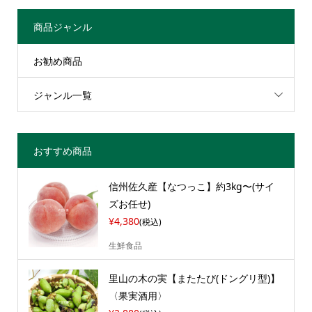
商品ジャンル
お勧め商品
ジャンル一覧
おすすめ商品
信州佐久産【なつっこ】約3kg〜(サイ
ズお任せ)
¥4,380
(税込)
生鮮食品
里山の木の実【またたび(ドングリ型)】
〈果実酒用〉