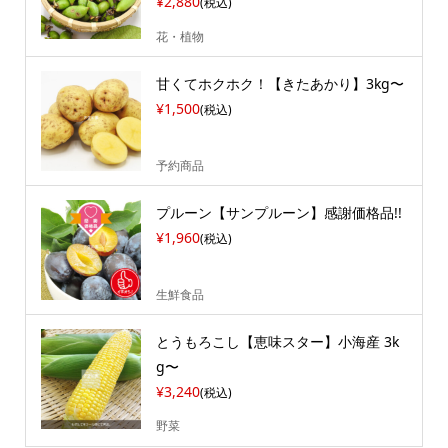
¥2,880
(税込)
花・植物
甘くてホクホク！【きたあかり】3kg〜
¥1,500
(税込)
予約商品
プルーン【サンプルーン】感謝価格品!!
¥1,960
(税込)
生鮮食品
とうもろこし【恵味スター】小海産 3k
g〜
¥3,240
(税込)
野菜