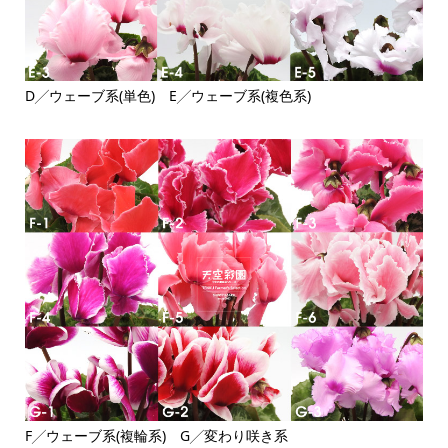
D╱ウェーブ系(単色) E╱ウェーブ系(複色系)
F╱ウェーブ系(複輪系) G╱変わり咲き系