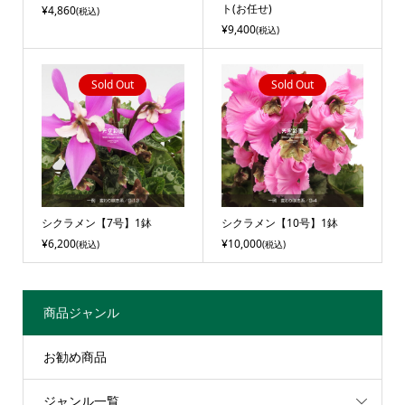
ト(お任せ)
¥4,860
(税込)
¥9,400
(税込)
Sold Out
Sold Out
シクラメン【7号】1鉢
シクラメン【10号】1鉢
¥6,200
¥10,000
(税込)
(税込)
商品ジャンル
お勧め商品
ジャンル一覧