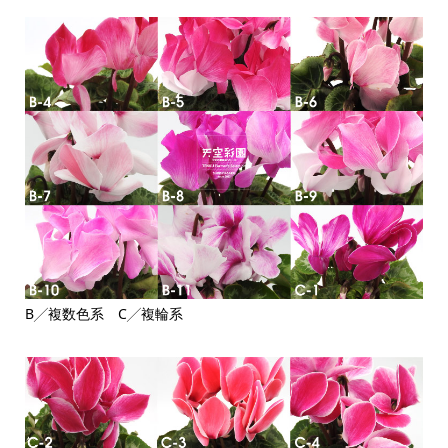
B╱複数色系 C╱複輪系