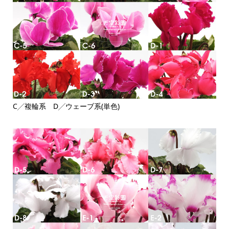
C╱複輪系 D╱ウェーブ系(単色)