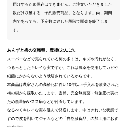
届けするため保存はできません。ご注文いただきました
数だけ収穫する「予約販売商品」となります。尚、期間
内であっても、予定数に達した段階で販売を終了しま
す。
あんずと梅の交雑種、豊後(ぶんご)。
スーパーなどで売られている梅の多くは、キズや汚れがなく、
つるっとしたキレイな実ですが、これは農薬を使用してカビや
細菌にかからないよう栽培されているからです。
本商品は農家さんの高齢化に伴い10年以上手入れを放棄された
梅の樹から採取いたします。当然、完全無農薬・無施肥の実の
ため黒星病やスス病などが付着しています。
なるべくキレイな実を選んで発送します。中はきれいな状態で
すので皮を剥いてジャムなどの「自然派食品」の加工用におす
すめです。