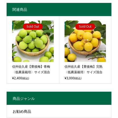
関連商品
Sold Out
Sold Out
信州佐久産【豊後梅】青梅
信州佐久産【豊後梅】完熟
〈低農薬栽培〉サイズ混合
〈低農薬栽培〉サイズ混合
¥2,400
¥3,000
(税込)
(税込)
商品ジャンル
お勧め商品