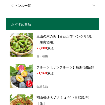
ジャンル一覧
おすすめ商品
里山の木の実【またたび(ドングリ型)】
〈果実酒用〉
¥2,880
(税込)
花・植物
プルーン【サンプルーン】感謝価格品!!
¥1,960
(税込)
生鮮食品
割山椒(わりさんしょう)〈自然栽培〉
【生】