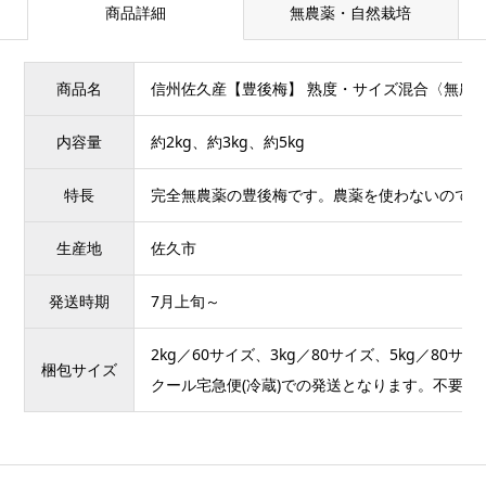
商品詳細
無農薬・自然栽培
商品名
信州佐久産【豊後梅】 熟度・サイズ混合〈無農
内容量
約2kg、約3kg、約5kg
特長
完全無農薬の豊後梅です。農薬を使わないので病
生産地
佐久市
発送時期
7月上旬～
2kg／60サイズ、3kg／80サイズ、5kg／80サイ
梱包サイズ
クール宅急便(冷蔵)での発送となります。不要な