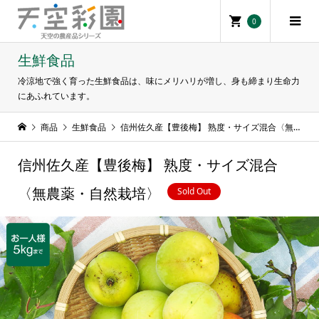
0
生鮮食品
冷涼地で強く育った生鮮食品は、味にメリハリが増し、身も締まり生命力
にあふれています。
商品
生鮮食品
信州佐久産【豊後梅】 熟度・サイズ混合〈無農薬・自然栽培〉
信州佐久産【豊後梅】 熟度・サイズ混合
Sold Out
〈無農薬・自然栽培〉