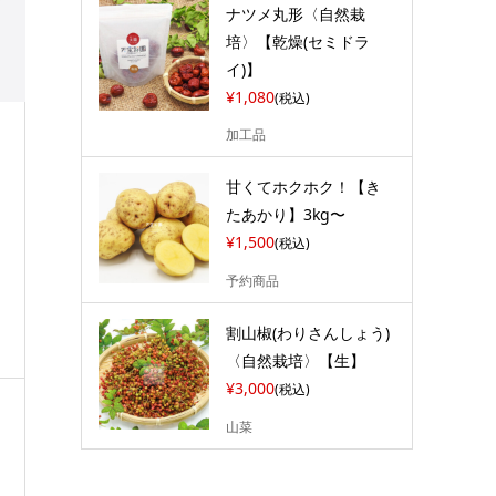
ナツメ丸形〈自然栽
培〉【乾燥(セミドラ
イ)】
¥1,080
(税込)
加工品
甘くてホクホク！【き
たあかり】3kg〜
¥1,500
(税込)
予約商品
割山椒(わりさんしょう)
〈自然栽培〉【生】
¥3,000
(税込)
山菜