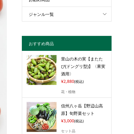
ジャンル一覧
おすすめ商品
里山の木の実【またた
び(ドングリ型)】〈果実
酒用〉
¥2,880
(税込)
花・植物
信州八ヶ岳【野辺山高
原】旬野菜セット
¥3,000
(税込)
セット品