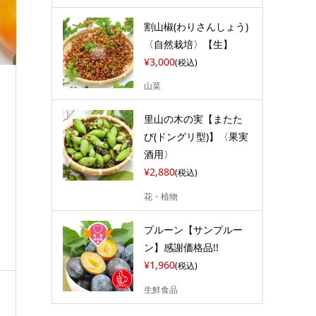
割山椒(わりさんしょう)
〈自然栽培〉【生】
¥3,000
(税込)
山菜
里山の木の実【またた
び(ドングリ型)】〈果実
酒用〉
¥2,880
(税込)
花・植物
プルーン【サンプルー
ン】感謝価格品!!
¥1,960
(税込)
生鮮食品