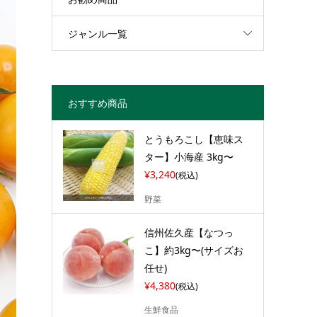
ジャンル一覧
おすすめ商品
とうもろこし【恵味ス
ター】小海産 3kg〜
¥3,240
(税込)
野菜
信州佐久産【なつっ
こ】約3kg〜(サイズお
任せ)
¥4,380
(税込)
生鮮食品