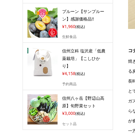
プルーン【サンプルー
ン】感謝価格品!!
¥1,960
(税込)
生鮮食品
コ
信州立科 塩沢産「低農
薬栽培」【こしひか
焼
り】
る
¥4,158
(税込)
長
予約商品
と
信州八ヶ岳【野辺山高
ガ
原】旬野菜セット
ら
¥3,000
(税込)
が
セット品
一