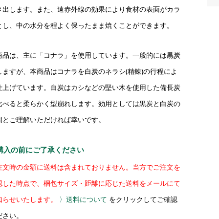
き出します。また、遠赤外線の効果により食材の表面がカラ
とし、中の水分を程よく保ったまま焼くことができます。
商品は、主に「コナラ」を使用しています。一般的には黒炭
しますが、本商品はコナラを白炭のネラシ(精錬)の行程によ
仕上げています。白炭はカシなどの堅い木を使用した備長炭
比べると柔らかく型崩れします。効用としては黒炭と白炭の
間とご理解いただければ幸いです。
購入の前にご了承ください
注文時の金額に送料は含まれておりません。当方でご注文を
認した時点で、梱包サイズ・距離に応じた送料をメールにて
知らせいたします。
〉送料について
をクリックしてご確認
ださい。