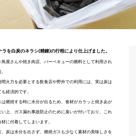
ナラを白炭のネラシ(精錬)の行程により仕上げました。
き鳥屋さんや焼き肉店、バーベキューの燃料として利用され
炭。
時間火力を必要とする飲食店や野外での利用には、実は炭は
ても経済的です。
スは燃焼する時に水分が出るため、食材がカラッと焼きあが
ない上、ガス漏れ事故防止のために臭いが付いており、これ
食材に付着してしまいます。
方、炭は水分を出さず、燃焼ガスも少なく素材の美味しさを