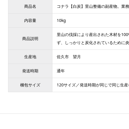
商品名
コナラ【白炭】里山整備の副産物。業務用
内容量
10kg
里山の伐採により産出された木材を10
商品説明
ず、しっかりと炭化されているために
生産地
佐久市 望月
発送時期
通年
梱包サイズ
120サイズ／発送時期が同じで同じ生