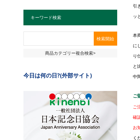
引
ッ
キーワード検索
本
に
商品カテゴリー複合検索>
り
と
今日は何の日?(外部サイト)
中
ご
ご
確
お
く