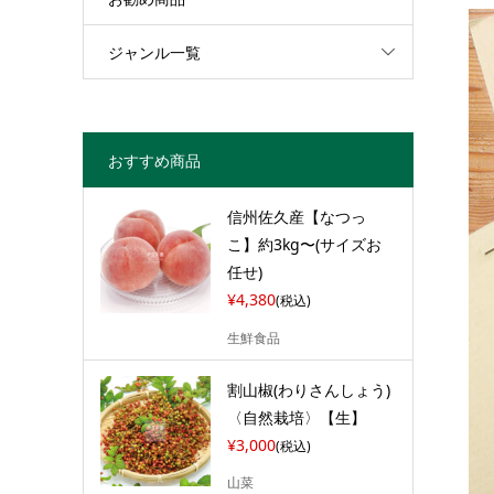
ジャンル一覧
おすすめ商品
信州佐久産【なつっ
こ】約3kg〜(サイズお
任せ)
¥4,380
(税込)
生鮮食品
割山椒(わりさんしょう)
〈自然栽培〉【生】
¥3,000
(税込)
山菜