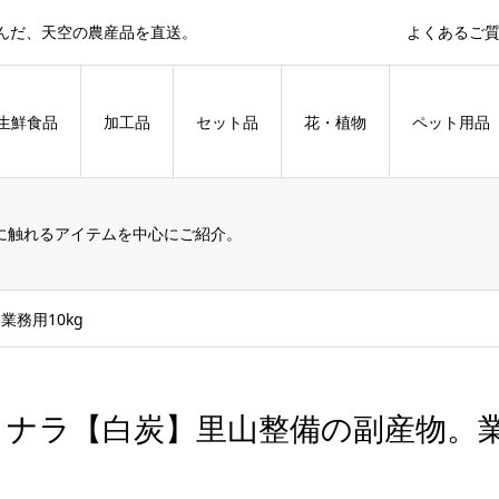
育んだ、天空の農産品を直送。
よくあるご
生鮮食品
加工品
セット品
花・植物
ペット用品
に触れるアイテムを中心にご紹介。
務用10kg
コナラ【白炭】里山整備の副産物。業務