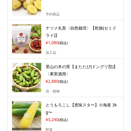
予約商品
ナツメ丸形〈自然栽培〉【乾燥(セミド
ライ)】
¥1,080
(税込)
加工品
里山の木の実【またたび(ドングリ型)】
〈果実酒用〉
¥2,880
(税込)
花・植物
とうもろこし【恵味スター】小海産 3k
g〜
¥3,240
(税込)
野菜