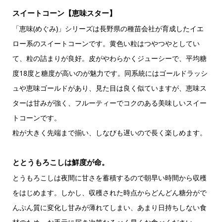
スイートコーン【恵味スター】
「恵味(めぐみ)」シリーズは長野県の種苗会社が育成したイエ
ロー系のスイートコーンです。黄色い粒はつやつやとしてい
て、粒の詰まりが良好。皮がやわらかくジューシーで、平均糖
度18度と糖度が高いのが魅力です。同系統にはゴールドラッシ
ュや恵味ゴールドがあり、見た目は良く似ていますが、恵味ス
ターは甘みが強く、フルーティーでコクのある美味しいスイー
トコーンです。
粒が大きく先端まで揃い、しなびも遅いので長く楽しめます。
ととうもろこしは鮮度が命。
とうもろこしは夜間に甘さを蓄積するので朝早い時間から収穫
をはじめます。しかし、収穫された時点からどんどん糖分がで
んぷん質に変化し甘みが薄れてしまい、あまり日持ちしない食