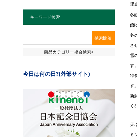
里
冬
キーワード検索
(
冬
さ
商品カテゴリー複合検索>
雪
す
今日は何の日?(外部サイト)
特
す
新
く
天
ミ