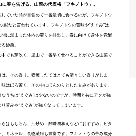
山に春を告げる、山菜の代表格「フキノトウ」。
眠していた熊が目覚めて一番最初に食べるのが、フキノトウ
蕗の薹)だと言われています。フキノトウの苦味や“えぐみ”は、
の間に溜まった体内の滞りを排出し、春に向けて身体を覚醒
せる妙薬。
の中でも芽吹く、里山で一番早く食べることができる山菜で
。
長は、その香り。収穫したてはとても清々しい香りがしま
。味はほろ苦く、その中にほんのりとした甘みがあります。
鮮なうちは“えぐみ”は少ないのですが、時間と共にアクが強
なり苦みや“えぐみ”が強くなってしまいます。
ぷらはもちろん、油炒め、酢味噌和えなどにおすすめ。ビタ
ン、ミネラル、食物繊維も豊富です。フキノトウの苦み成分