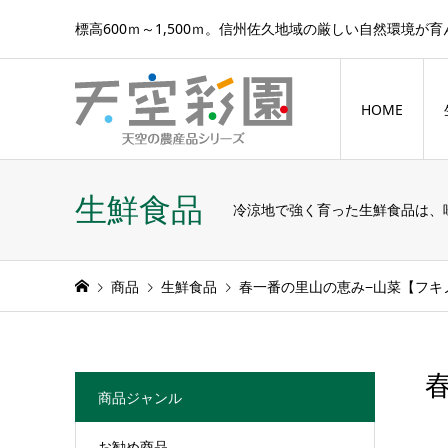
標高600ｍ～1,500ｍ。信州佐久地域の厳しい自然環境が
HOME
生鮮食品
冷涼地で強く育った生鮮食品は、
商品
生鮮食品
春一番の里山の恵み−山菜【フキノ
商品ジャンル
お勧め商品