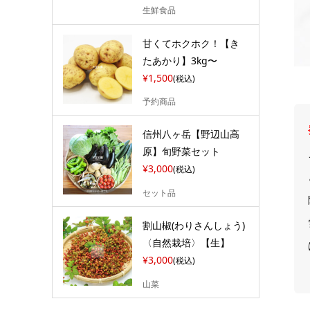
生鮮食品
甘くてホクホク！【き
たあかり】3kg〜
¥1,500
(税込)
予約商品
信州八ヶ岳【野辺山高
原】旬野菜セット
¥3,000
(税込)
セット品
割山椒(わりさんしょう)
〈自然栽培〉【生】
¥3,000
(税込)
山菜