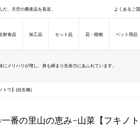
育んだ、天空の農産品を直送。
よくあるご
生鮮食品
加工品
セット品
花・植物
ペット用品
味にメリハリが増し、身も締まり生命力にあふれています。
トウ】(自生種)
春一番の里山の恵み−山菜【フキノト