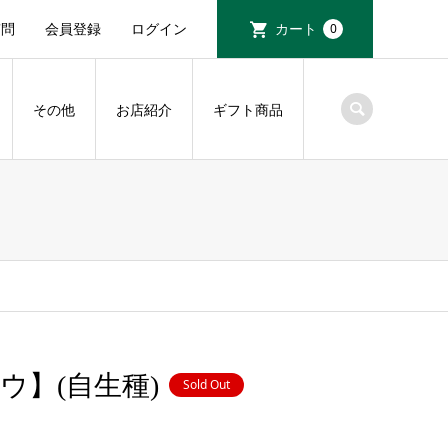
質問
会員登録
ログイン
カート
0
その他
お店紹介
ギフト商品
ウ】(自生種)
Sold Out