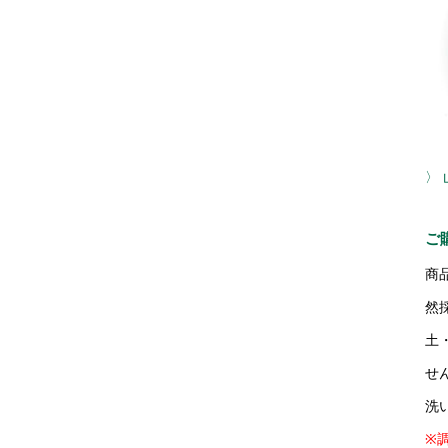
〉
ご
商
然
土
せ
洗
※