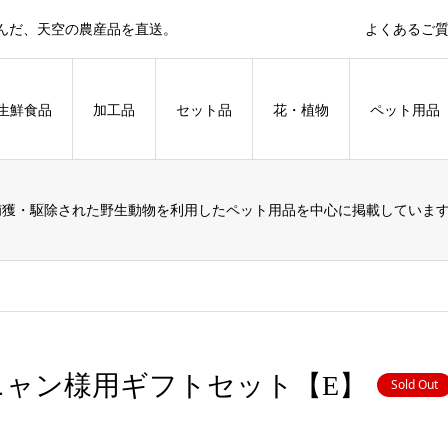
育んだ、天空の農産品を直送。
よくあるご
生鮮食品
加工品
セット品
花・植物
ペット用品
捕獲・駆除された野生動物を利用したペット用品を中心に掲載していま
ニャン様用ギフトセット【E】
Sold Out