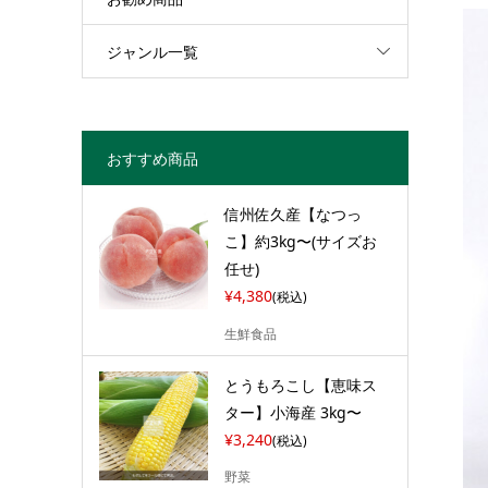
ジャンル一覧
おすすめ商品
信州佐久産【なつっ
こ】約3kg〜(サイズお
任せ)
¥4,380
(税込)
生鮮食品
とうもろこし【恵味ス
ター】小海産 3kg〜
¥3,240
(税込)
野菜