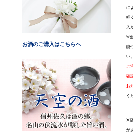
に
軽
入
※
お酒のご購入はこちらへ
能
い
ご
確
お
く
※
が