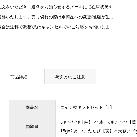
注文をいただき、送料をお知らせするメールにて在庫状況を
連絡いたします。売り切れの際は別商品への変更(差額が生じ
場合は送料で調整)又はキャンセルでのご対応をお願いしま
。
商品詳細
与え方のご注意
商品名
ニャン様ギフトセット【E】
○またたび【枝】／1本 ○またたび【葉
内容量
15g×2袋 ○またたび【実】木天蓼／10