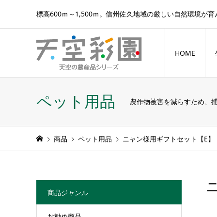
標高600ｍ～1,500ｍ。信州佐久地域の厳しい自然環境が
HOME
ペット用品
農作物被害を減らすため、
商品
ペット用品
ニャン様用ギフトセット【E】
商品ジャンル
お勧め商品