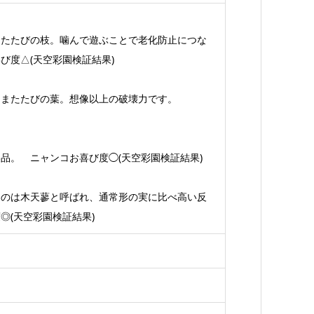
またたびの枝。噛んで遊ぶことで老化防止につな
び度△(天空彩園検証結果)
るまたたびの葉。想像以上の破壊力です。
品。 ニャンコお喜び度◯(天空彩園検証結果)
ものは木天蓼と呼ばれ、通常形の実に比べ高い反
◎(天空彩園検証結果)