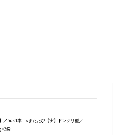
】／5g×1本 ○またたび【実】ドングリ型／
g×3袋