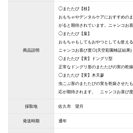
◯またたび【枝】
おもちゃやデンタルケアにおすすめの
がると期待されています。ニャンコお喜
◯またたび【葉】
おもちゃもしてもおやつとしても使え
商品説明
ニャンコお喜び度◎(天空彩園検証結果)
◯またたび【実】ドングリ型
正常なドングリ形のまたたびの実の乾燥
◯またたび【実】木天蓼
虫こぶ形のまたたびの実を乾燥させた
応が期待されます。 ニャンコお喜び度
採取地
佐久市 望月
発送時期
通年