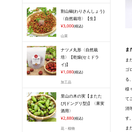
割山椒(わりさんしょう)
〈自然栽培〉【生】
¥3,000
(税込)
山菜
ま
ナツメ丸形〈自然栽
培〉【乾燥(セミドラ
ま
イ)】
ゴ
¥1,080
(税込)
る
加工品
様
里山の木の実【またた
て
び(ドングリ型)】〈果実
消
酒用〉
す
¥2,880
(税込)
ま
花・植物