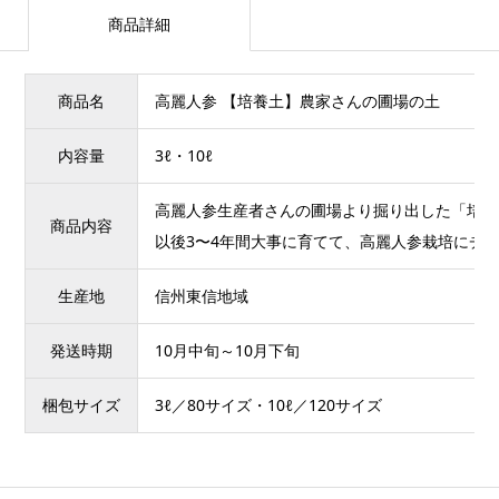
商品詳細
商品名
高麗人参 【培養土】農家さんの圃場の土
内容量
3ℓ・10ℓ
高麗人参生産者さんの圃場より掘り出した「培養
商品内容
以後3〜4年間大事に育てて、高麗人参栽培にチャ
生産地
信州東信地域
発送時期
10月中旬～10月下旬
梱包サイズ
3ℓ／80サイズ・10ℓ／120サイズ