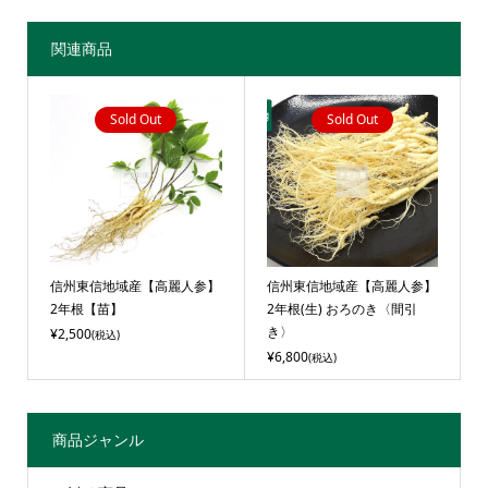
関連商品
Sold Out
Sold Out
信州東信地域産【高麗人参】
信州東信地域産【高麗人参】
2年根【苗】
2年根(生) おろのき〈間引
き〉
¥2,500
(税込)
¥6,800
(税込)
商品ジャンル