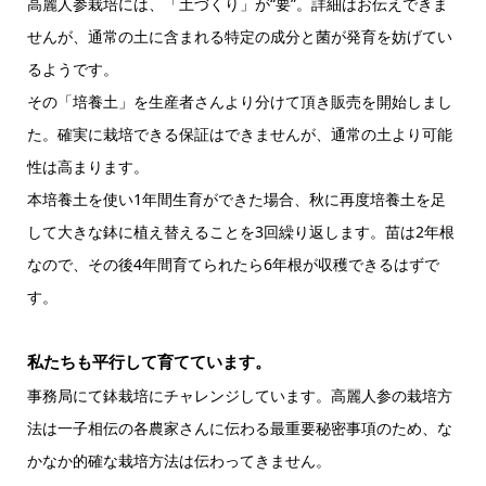
高麗人参栽培には、「土づくり」が“要”。詳細はお伝えできま
せんが、通常の土に含まれる特定の成分と菌が発育を妨げてい
るようです。
その「培養土」を生産者さんより分けて頂き販売を開始しまし
た。確実に栽培できる保証はできませんが、通常の土より可能
性は高まります。
本培養土を使い1年間生育ができた場合、秋に再度培養土を足
して大きな鉢に植え替えることを3回繰り返します。苗は2年根
なので、その後4年間育てられたら6年根が収穫できるはずで
す。
私たちも平行して育てています。
事務局にて鉢栽培にチャレンジしています。高麗人参の栽培方
法は一子相伝の各農家さんに伝わる最重要秘密事項のため、な
かなか的確な栽培方法は伝わってきません。