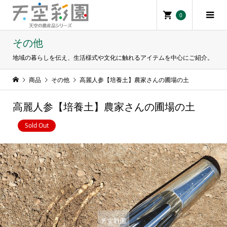
0
その他
地域の暮らしを伝え、生活様式や文化に触れるアイテムを中心にご紹介。
商品
その他
高麗人参【培養土】農家さんの圃場の土
高麗人参【培養土】農家さんの圃場の土
Sold Out