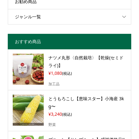
お勧め商品
ジャンル一覧
おすすめ商品
ナツメ丸形〈自然栽培〉【乾燥(セミド
ライ)】
¥1,080
(税込)
加工品
とうもろこし【恵味スター】小海産 3k
g〜
¥3,240
(税込)
野菜