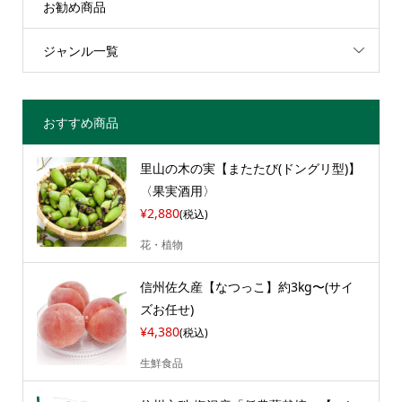
お勧め商品
ジャンル一覧
おすすめ商品
里山の木の実【またたび(ドングリ型)】
〈果実酒用〉
¥2,880
(税込)
花・植物
信州佐久産【なつっこ】約3kg〜(サイ
ズお任せ)
¥4,380
(税込)
生鮮食品