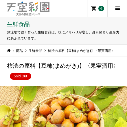
0
生鮮食品
冷涼地で強く育った生鮮食品は、味にメリハリが増し、身も締まり生命力
にあふれています。
商品
生鮮食品
柿渋の原料【豆柿(まめがき)】〈果実酒用〉
柿渋の原料【豆柿(まめがき)】〈果実酒用〉
Sold Out