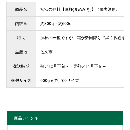
商品名
柿渋の原料【豆柿(まめがき)】〈果実酒用〉
内容量
約300g・約600g
特長
渋柿の一種ですが、霜が数回降りて黒く褐色を帯
生産地
佐久市
発送時期
熟／10月下旬～・完熟／11月下旬～
梱包サイズ
600gまで／60サイズ
商品ジャンル