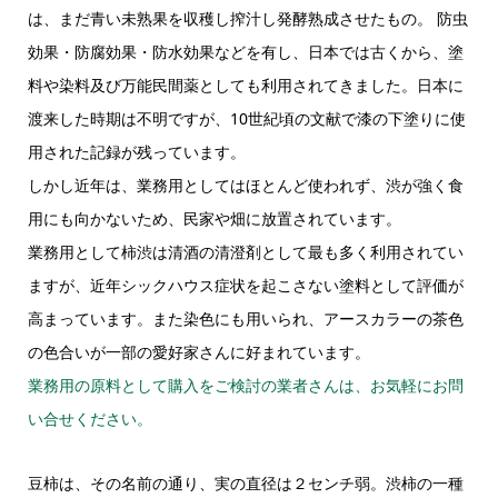
は、まだ青い未熟果を収穫し搾汁し発酵熟成させたもの。 防虫
効果・防腐効果・防水効果などを有し、日本では古くから、塗
料や染料及び万能民間薬としても利用されてきました。日本に
渡来した時期は不明ですが、10世紀頃の文献で漆の下塗りに使
用された記録が残っています。
しかし近年は、業務用としてはほとんど使われず、渋が強く食
用にも向かないため、民家や畑に放置されています。
業務用として柿渋は清酒の清澄剤として最も多く利用されてい
ますが、近年シックハウス症状を起こさない塗料として評価が
高まっています。また染色にも用いられ、アースカラーの茶色
の色合いが一部の愛好家さんに好まれています。
業務用の原料として購入をご検討の業者さんは、お気軽にお問
い合せください。
豆柿は、その名前の通り、実の直径は２センチ弱。渋柿の一種