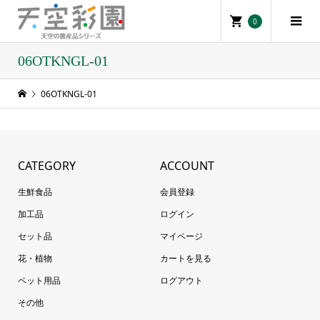
0
06OTKNGL-01
06OTKNGL-01
CATEGORY
ACCOUNT
生鮮食品
会員登録
加工品
ログイン
セット品
マイページ
花・植物
カートを見る
ペット用品
ログアウト
その他