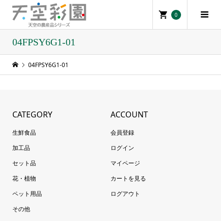
0
04FPSY6G1-01
04FPSY6G1-01
CATEGORY
ACCOUNT
生鮮食品
会員登録
加工品
ログイン
セット品
マイページ
花・植物
カートを見る
ペット用品
ログアウト
その他