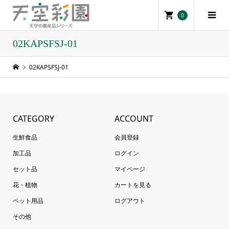
0
02KAPSFSJ-01
02KAPSFSJ-01
CATEGORY
ACCOUNT
生鮮食品
会員登録
加工品
ログイン
セット品
マイページ
花・植物
カートを見る
ペット用品
ログアウト
その他