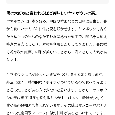
熊の大好物と言われるほど美味しいヤマボウシの実。
ヤマボウシは日本を始め、中国や韓国などの山林に自生し、春
から夏にハナミズキに似た花を咲かせます。ヤマボウシは古く
から私たちの生活のなかで身近にあった樹木で、開花を田植え
時期の目安にしたり、木材を利用したりしてきました。春に咲
く花や秋の紅葉、樹形が美しいことから、庭木として人気があ
ります。
ヤマボウシは花が終わった後実をつけ、9月頃赤く熟します。
外皮は硬く、特徴的なイボイボがついているので食べてみよう
と思ったことがある方は少ないと思います。しかし、ヤマボウ
シの実は糖度15度を超えるものが中にはあり、酸味が少なく、
熊や鳥の好物とも言われています。その味はマンゴーやバナナ
といった南国系フルーツに似た甘味があるといわれています。