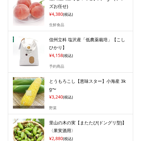
ズお任せ)
¥4,380
(税込)
生鮮食品
信州立科 塩沢産「低農薬栽培」【こし
ひかり】
¥4,158
(税込)
予約商品
とうもろこし【恵味スター】小海産 3k
g〜
¥3,240
(税込)
野菜
里山の木の実【またたび(ドングリ型)】
〈果実酒用〉
¥2,880
(税込)