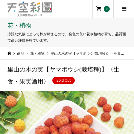
0
花・植物
冷涼な気候によって株が締まるので、発色の良い花や植物が育ち、品質面
で高い評価を得ています。
商品
花・植物
里山の木の実【ヤマボウシ(栽培種)】〈生食・果実酒用〉
里山の木の実【ヤマボウシ(栽培種)】〈生
Sold Out
食・果実酒用〉